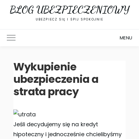
Skip
BLOG UBEZPIECZENIOWY
to
content
UBEZPIECZ SIĘ I ŚPIJ SPOKOJNIE
MENU
Toggle Main Menu
Wykupienie
ubezpieczenia a
strata pracy
Jeśli decydujemy się na kredyt
hipoteczny i jednocześnie chcielibyśmy