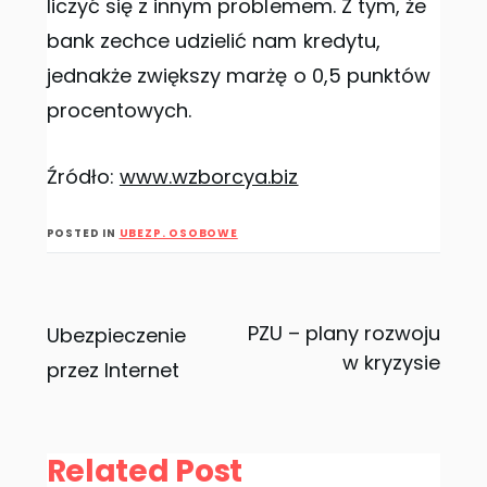
liczyć się z innym problemem. Z tym, że
bank zechce udzielić nam kredytu,
jednakże zwiększy marżę o 0,5 punktów
procentowych.
Źródło:
www.wzborcya.biz
POSTED IN
UBEZP. OSOBOWE
Nawigacja
PZU – plany rozwoju
Ubezpieczenie
w kryzysie
przez Internet
wpisu
Related Post